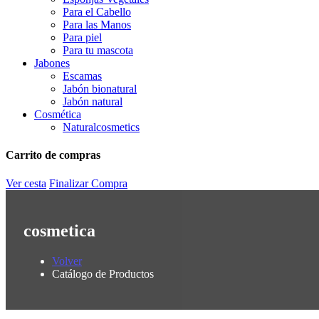
Para el Cabello
Para las Manos
Para piel
Para tu mascota
Jabones
Escamas
Jabón bionatural
Jabón natural
Cosmética
Naturalcosmetics
Carrito de compras
Ver cesta
Finalizar Compra
cosmetica
Volver
Catálogo de Productos