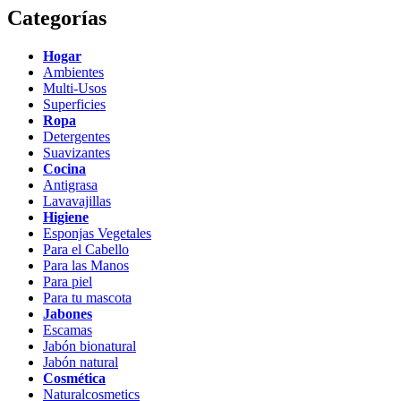
Categorías
Hogar
Ambientes
Multi-Usos
Superficies
Ropa
Detergentes
Suavizantes
Cocina
Antigrasa
Lavavajillas
Higiene
Esponjas Vegetales
Para el Cabello
Para las Manos
Para piel
Para tu mascota
Jabones
Escamas
Jabón bionatural
Jabón natural
Cosmética
Naturalcosmetics