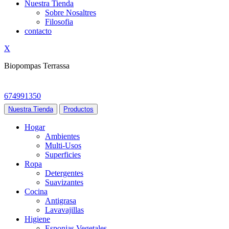
Nuestra Tienda
Sobre Nosaltres
Filosofia
contacto
X
Biopompas Terrassa
674991350
Nuestra Tienda
Productos
Hogar
Ambientes
Multi-Usos
Superficies
Ropa
Detergentes
Suavizantes
Cocina
Antigrasa
Lavavajillas
Higiene
Esponjas Vegetales