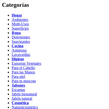
Categorías
Hogar
Ambientes
Multi-Usos
Superficies
Ropa
Detergentes
Suavizantes
Cocina
Antigrasa
Lavavajillas
Higiene
Esponjas Vegetales
Para el Cabello
Para las Manos
Para piel
Para tu mascota
Jabones
Escamas
Jabón bionatural
Jabón natural
Cosmética
Naturalcosmetics