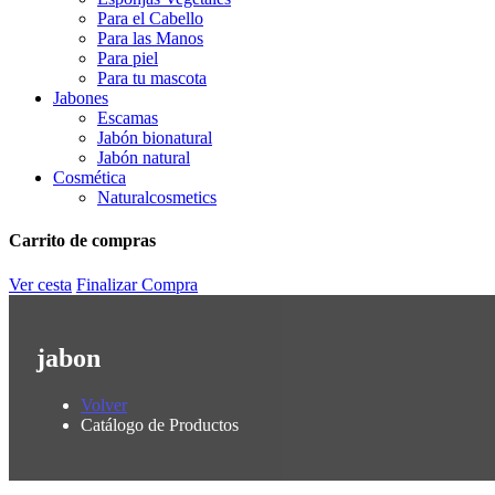
Para el Cabello
Para las Manos
Para piel
Para tu mascota
Jabones
Escamas
Jabón bionatural
Jabón natural
Cosmética
Naturalcosmetics
Carrito de compras
Ver cesta
Finalizar Compra
jabon
Volver
Catálogo de Productos