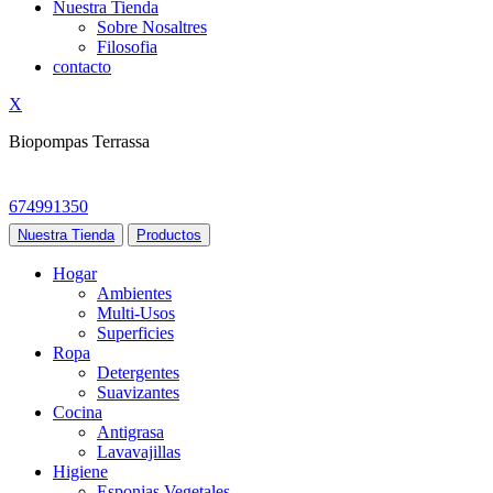
Nuestra Tienda
Sobre Nosaltres
Filosofia
contacto
X
Biopompas Terrassa
674991350
Nuestra Tienda
Productos
Hogar
Ambientes
Multi-Usos
Superficies
Ropa
Detergentes
Suavizantes
Cocina
Antigrasa
Lavavajillas
Higiene
Esponjas Vegetales