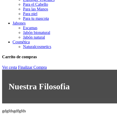
Para el Cabello
Para las Manos
Para piel
Para tu mascota
Jabones
Escamas
Jabón bionatural
Jabón natural
Cosmética
Naturalcosmetics
Carrito de compras
Ver cesta
Finalizar Compra
Nuestra Filosofia
gdgfdsgdfgfds