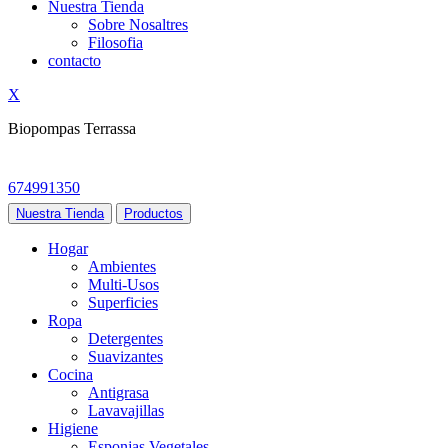
Nuestra Tienda
Sobre Nosaltres
Filosofia
contacto
X
Biopompas Terrassa
674991350
Nuestra Tienda
Productos
Hogar
Ambientes
Multi-Usos
Superficies
Ropa
Detergentes
Suavizantes
Cocina
Antigrasa
Lavavajillas
Higiene
Esponjas Vegetales