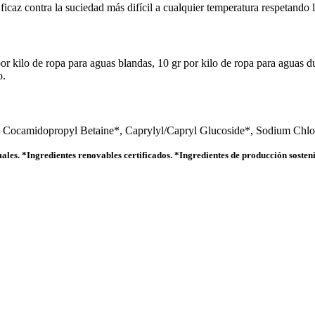
caz contra la suciedad más difícil a cualquier temperatura respetando lo
por kilo de ropa para aguas blandas, 10 gr por kilo de ropa para aguas 
o.
 Cocamidopropyl Betaine*, Caprylyl/Capryl Glucoside*, Sodium Chlor
es. *Ingredientes renovables certificados. *Ingredientes de producción sostenib