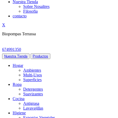
Nuestra Tienda
Sobre Nosaltres
Filosofia
contacto
X
Biopompas Terrassa
674991350
Nuestra Tienda
Productos
Hogar
Ambientes
Multi-Usos
Superficies
Ropa
Detergentes
Suavizantes
Cocina
Antigrasa
Lavavajillas
Higiene
Esponjas Vegetales