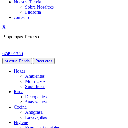
Nuestra Tienda
Sobre Nosaltres
Filosofia
contacto
X
Biopompas Terrassa
674991350
Nuestra Tienda
Productos
Hogar
Ambientes
Multi-Usos
Superficies
Ropa
Detergentes
Suavizantes
Cocina
Antigrasa
Lavavajillas
Higiene
Esponjas Vegetales