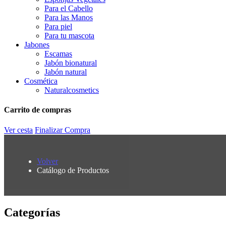
Para el Cabello
Para las Manos
Para piel
Para tu mascota
Jabones
Escamas
Jabón bionatural
Jabón natural
Cosmética
Naturalcosmetics
Carrito de compras
Ver cesta
Finalizar Compra
Volver
Catálogo de Productos
Categorías