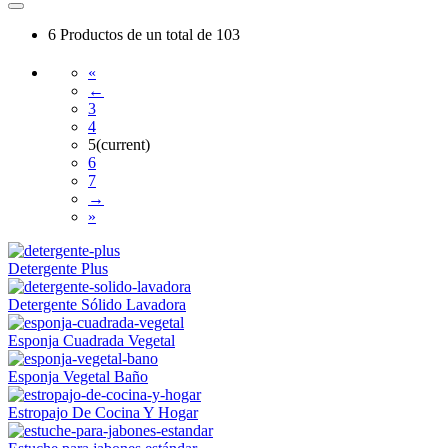
6
Productos de un total de
103
«
←
3
4
5
(current)
6
7
→
»
Detergente Plus
Detergente Sólido Lavadora
Esponja Cuadrada Vegetal
Esponja Vegetal Baño
Estropajo De Cocina Y Hogar