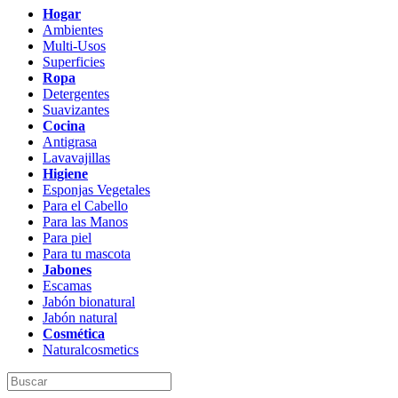
Hogar
Ambientes
Multi-Usos
Superficies
Ropa
Detergentes
Suavizantes
Cocina
Antigrasa
Lavavajillas
Higiene
Esponjas Vegetales
Para el Cabello
Para las Manos
Para piel
Para tu mascota
Jabones
Escamas
Jabón bionatural
Jabón natural
Cosmética
Naturalcosmetics