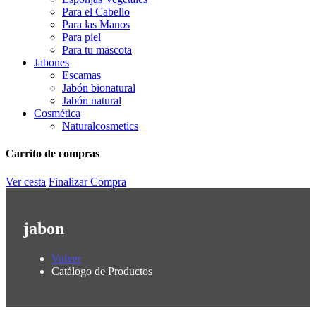
Para el Cabello
Para las Manos
Para piel
Para tu mascota
Jabones
Escamas
Jabón bionatural
Jabón natural
Cosmética
Naturalcosmetics
Carrito de compras
Ver cesta
Finalizar Compra
jabon
Volver
Catálogo de Productos