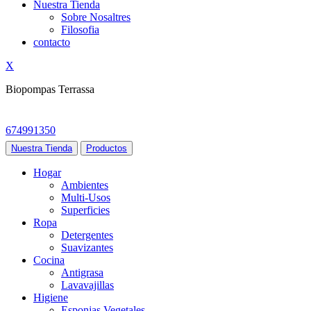
Nuestra Tienda
Sobre Nosaltres
Filosofia
contacto
X
Biopompas Terrassa
674991350
Nuestra Tienda
Productos
Hogar
Ambientes
Multi-Usos
Superficies
Ropa
Detergentes
Suavizantes
Cocina
Antigrasa
Lavavajillas
Higiene
Esponjas Vegetales