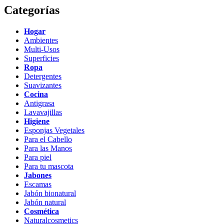
Categorías
Hogar
Ambientes
Multi-Usos
Superficies
Ropa
Detergentes
Suavizantes
Cocina
Antigrasa
Lavavajillas
Higiene
Esponjas Vegetales
Para el Cabello
Para las Manos
Para piel
Para tu mascota
Jabones
Escamas
Jabón bionatural
Jabón natural
Cosmética
Naturalcosmetics