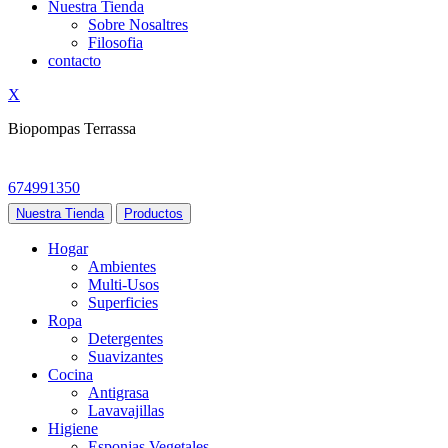
Nuestra Tienda
Sobre Nosaltres
Filosofia
contacto
X
Biopompas Terrassa
674991350
Nuestra Tienda
Productos
Hogar
Ambientes
Multi-Usos
Superficies
Ropa
Detergentes
Suavizantes
Cocina
Antigrasa
Lavavajillas
Higiene
Esponjas Vegetales